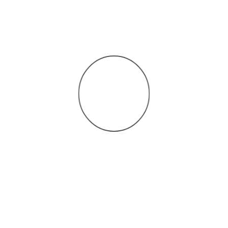
n el ser humano ante situaciones difíciles de la vida. Las
l equilibrio y sobrellevar la situación de la mejor
ay una profunda melancolía e incapacidad para disfrutar
ban bienestar.
presentan gran impacto en áreas importantes del
ersonas más allegadas no saben cómo poder ayudarles,
ces de disfrutar de lo que viven en su día a día.